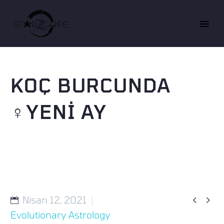
KOÇ BURCUNDA
♀︎YENİ AY


Nisan 12, 2021
Evolutionary Astrology